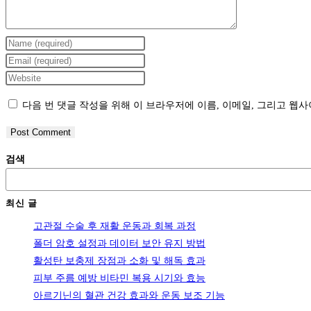
Enter
your
Enter
name
your
Enter
or
email
your
다음 번 댓글 작성을 위해 이 브라우저에 이름, 이메일, 그리고 웹
username
address
website
to
to
URL
comment
comment
(optional)
검색
최신 글
고관절 수술 후 재활 운동과 회복 과정
폴더 암호 설정과 데이터 보안 유지 방법
활성탄 보충제 장점과 소화 및 해독 효과
피부 주름 예방 비타민 복용 시기와 효능
아르기닌의 혈관 건강 효과와 운동 보조 기능