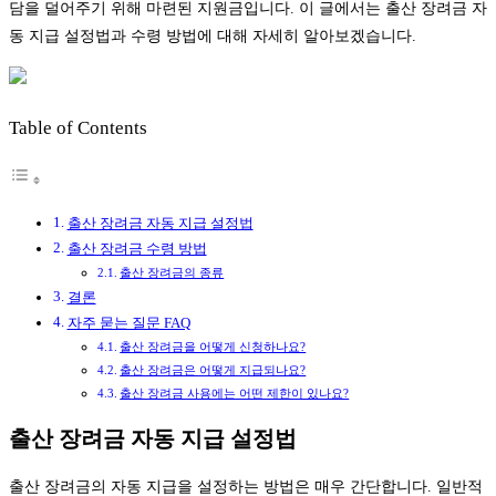
담을 덜어주기 위해 마련된 지원금입니다. 이 글에서는 출산 장려금 자
동 지급 설정법과 수령 방법에 대해 자세히 알아보겠습니다.
Table of Contents
출산 장려금 자동 지급 설정법
출산 장려금 수령 방법
출산 장려금의 종류
결론
자주 묻는 질문 FAQ
출산 장려금을 어떻게 신청하나요?
출산 장려금은 어떻게 지급되나요?
출산 장려금 사용에는 어떤 제한이 있나요?
출산 장려금 자동 지급 설정법
출산 장려금의 자동 지급을 설정하는 방법은 매우 간단합니다. 일반적