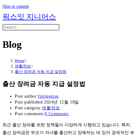
Skip to content
픽스잇 지니어스
Blog
Home
>
생활정보
>
출산 장려금 자동 지급 설정법
출산 장려금 자동 지급 설정법
Post author:
fixitgenius
Post published:
2024년 12월 18일
Post category:
생활정보
Post comments:
0 Comments
최근 출산 장려를 위한 정책들이 다양하게 시행되고 있습니다. 특히,
출산 장려금은 부모가 자녀를 출산하고 양육하는 데 있어 경제적인 부