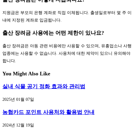
지원금은 부모의 은행 계좌로 직접 이체됩니다. 출생일로부터 몇 주 이
내에 지정된 계좌로 입금됩니다.
출산 장려금 사용에는 어떤 제한이 있나요?
출산 장려금은 아동 관련 비용에만 사용할 수 있으며, 유흥업소나 사행
업종에는 사용할 수 없습니다. 사용처에 대한 제약이 있으니 유의해야
합니다.
You Might Also Like
실내 식물 공기 정화 효과와 관리법
2025년 01월 07일
농협카드 포인트 사용처와 활용법 안내
2024년 12월 19일