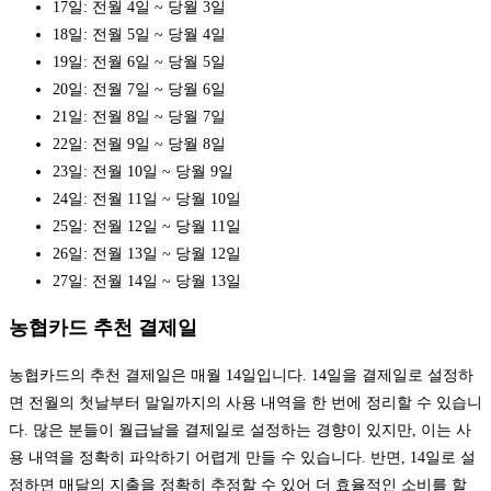
17일: 전월 4일 ~ 당월 3일
18일: 전월 5일 ~ 당월 4일
19일: 전월 6일 ~ 당월 5일
20일: 전월 7일 ~ 당월 6일
21일: 전월 8일 ~ 당월 7일
22일: 전월 9일 ~ 당월 8일
23일: 전월 10일 ~ 당월 9일
24일: 전월 11일 ~ 당월 10일
25일: 전월 12일 ~ 당월 11일
26일: 전월 13일 ~ 당월 12일
27일: 전월 14일 ~ 당월 13일
농협카드 추천 결제일
농협카드의 추천 결제일은 매월 14일입니다. 14일을 결제일로 설정하
면 전월의 첫날부터 말일까지의 사용 내역을 한 번에 정리할 수 있습니
다. 많은 분들이 월급날을 결제일로 설정하는 경향이 있지만, 이는 사
용 내역을 정확히 파악하기 어렵게 만들 수 있습니다. 반면, 14일로 설
정하면 매달의 지출을 정확히 추정할 수 있어 더 효율적인 소비를 할