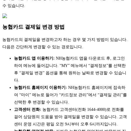
수 있습니다.
농협카드 결제일 변경 방법
농협카드의 결제일을 변경하고자 하는 경우 몇 가지 방법이 있습니다.
다음은 간단하게 변경할 수 있는 경로입니다.
농협카드 앱 이용하기:
NH농협카드 앱을 다운로드 후, 로그인
하여 메뉴에 들어갑니다. “MY” 메뉴에서 “결제정보”를 선택한
후 “결제일 변경” 옵션을 통해 원하는 날짜로 변경할 수 있습니
다.
농협카드 홈페이지 이용하기:
NH농협카드 홈페이지에 접속하
여 “마이” 메뉴로 들어가 “카드정보 관리”에서 “결제일 관리”를
선택한 후 변경할 수 있습니다.
고객센터 전화:
농협카드 고객센터(전화 1644-4000)로 전화를
걸어 상담원의 도움을 받아 결제일을 변경할 수 있습니다. 고객
센터 운영 시간은 평일 오전 9시부터 오후 6시까지입니다.