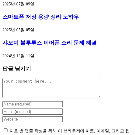
2025년 07월 09일
스마트폰 저장 용량 정리 노하우
2025년 05월 05일
샤오미 블루투스 이어폰 소리 문제 해결
2024년 12월 11일
답글 남기기
Comment
Enter
your
Enter
name
your
Enter
or
email
your
다음 번 댓글 작성을 위해 이 브라우저에 이름, 이메일, 그리고 웹
username
address
website