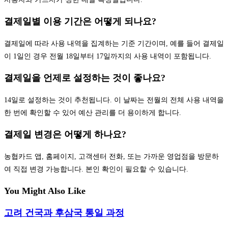
결제일별 이용 기간은 어떻게 되나요?
결제일에 따라 사용 내역을 집계하는 기준 기간이며, 예를 들어 결제일
이 1일인 경우 전월 18일부터 17일까지의 사용 내역이 포함됩니다.
결제일을 언제로 설정하는 것이 좋나요?
14일로 설정하는 것이 추천됩니다. 이 날짜는 전월의 전체 사용 내역을
한 번에 확인할 수 있어 예산 관리를 더 용이하게 합니다.
결제일 변경은 어떻게 하나요?
농협카드 앱, 홈페이지, 고객센터 전화, 또는 가까운 영업점을 방문하
여 직접 변경 가능합니다. 본인 확인이 필요할 수 있습니다.
You Might Also Like
고려 건국과 후삼국 통일 과정