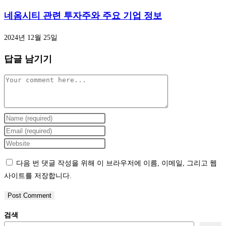
네옴시티 관련 투자주와 주요 기업 정보
2024년 12월 25일
답글 남기기
Comment
Enter
your
Enter
name
your
Enter
or
email
your
다음 번 댓글 작성을 위해 이 브라우저에 이름, 이메일, 그리고 웹
username
address
website
사이트를 저장합니다.
to
to
URL
comment
comment
(optional)
검색