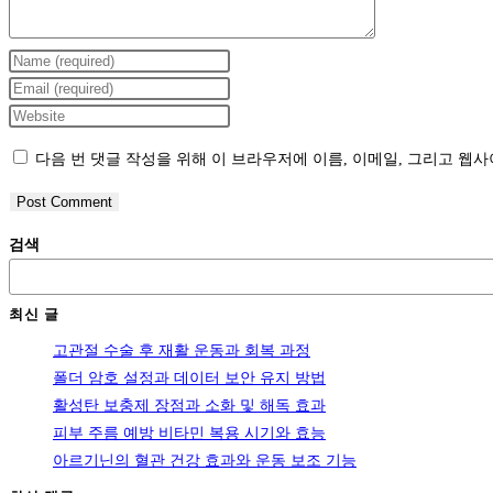
Enter
your
Enter
name
your
Enter
or
email
your
다음 번 댓글 작성을 위해 이 브라우저에 이름, 이메일, 그리고 웹
username
address
website
to
to
URL
comment
comment
(optional)
검색
최신 글
고관절 수술 후 재활 운동과 회복 과정
폴더 암호 설정과 데이터 보안 유지 방법
활성탄 보충제 장점과 소화 및 해독 효과
피부 주름 예방 비타민 복용 시기와 효능
아르기닌의 혈관 건강 효과와 운동 보조 기능