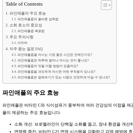
Table of Contents
파인애플의 주요 효능
파인애플즙의 올바른 섭취법
소화 효소의 중요성
파인애플즙 복용법
주요 주의사항
마치며
자주 묻는 질문 FAQ
파인애플즙을 마시는 가장 좋은 시간은 언제인가요?
파인애플즙은 하루에 얼마나 마시는 것이 좋나요?
파인애플즙의 맛을 더할 방법이 있을까요?
파인애플즙을 과도하게 마시면 어떤 부작용이 있나요?
파인애플즙은 알레르기가 있는 사람도 안전하게 마실 수 있나요?
파인애플의 주요 효능
파인애플은 비타민 C와 식이섬유가 풍부하여 여러 건강상의 이점을 제공
플이 제공하는 주요 효능입니다.
소화 개선: 브로멜라인이 단백질 소화를 돕고, 장내 환경을 개선
면역력 증진: 비타민 C가 면역 시스템을 강화하고 감염 예방에 