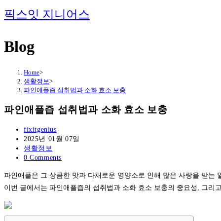
Skip
픽스잇 지니어스
to
content
Blog
Home
>
생활정보
>
파인애플즙 섭취법과 소화 효소 보충
파인애플즙 섭취법과 소화 효소 보충
Post
fixitgenius
author:
Post
2025년 01월 07일
published:
Post
생활정보
category:
Post
0 Comments
comments:
파인애플은 그 상큼한 맛과 다채로운 영양소로 인해 많은 사랑을 받는 
이번 글에서는 파인애플즙의 섭취법과 소화 효소 보충의 중요성, 그리